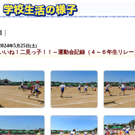
1
|
2024
5
25
年
月
日(土)
いいね！二見っ子！！～運動会記録（４～６年生リレー